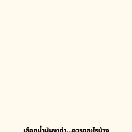
เลือกน้ำมันงาดำ…ควรดูอะไรบ้าง